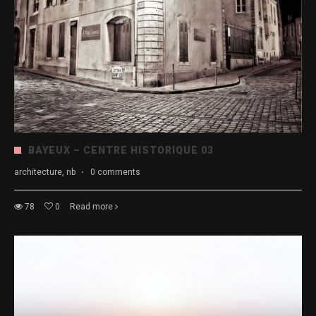
BAYEUX – CENTRE HISTORIQUE 03
architecture, nb
·
0 comments
78
0
Read more