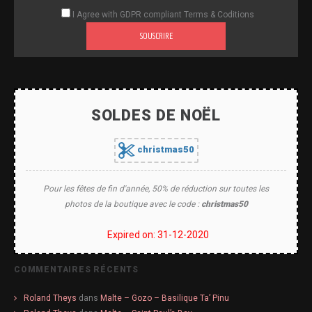
I Agree with GDPR compliant Terms & Coditions
SOUSCRIRE
SOLDES DE NOËL
christmas50
Pour les fêtes de fin d'année, 50% de réduction sur toutes les
photos de la boutique avec le code :
christmas50
Expired on: 31-12-2020
COMMENTAIRES RÉCENTS
Roland Theys
dans
Malte – Gozo – Basilique Ta’ Pinu