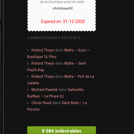
de la boutique avec le code :
christmas50
Expired on: 31-12-2020
COMMENTAIRES RÉCENTS
Roland Theys
dans
Malte – Gozo –
Basilique Ta’ Pinu
Roland Theys
dans
Malte – Saint
Paul’s Bay
Roland Theys
dans
Malte – Port de La
Valette
Michael Rawluk
dans
Gatteville-
Barfleur – Le Phare 02
Olivier Rault
dans
Saint Malo – La
Piscine
8 084 indésirables