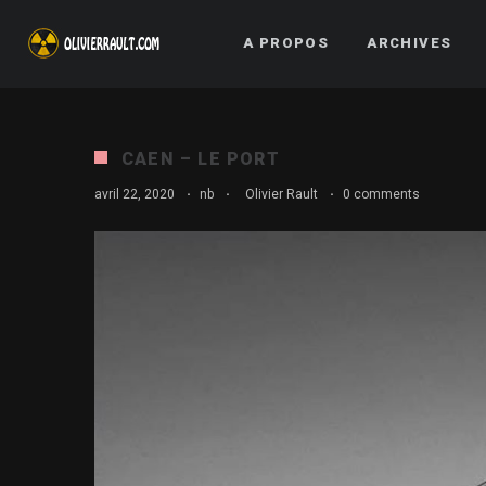
A PROPOS
ARCHIVES
CAEN – LE PORT
avril 22, 2020
·
nb
·
Olivier Rault
·
0 comments