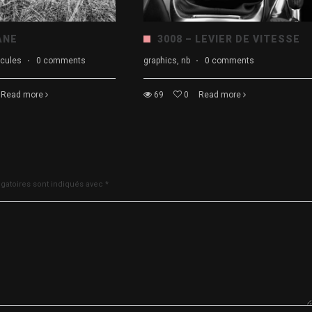
ANE
3008 – LEVIER DE VITESSE
hicules
·
0 comments
graphics, nb
·
0 comments
Read more
69
0
Read more
gatoires sont indiqués avec
*