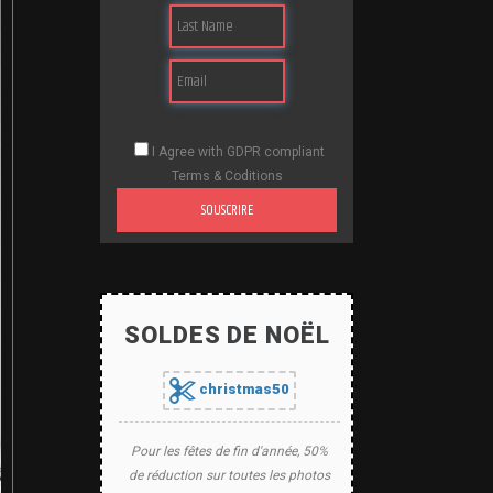
I Agree with GDPR compliant
Terms & Coditions
SOUSCRIRE
SOLDES DE NOËL
christmas50
Pour les fêtes de fin d'année, 50%
de réduction sur toutes les photos