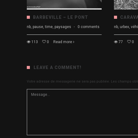
BARBEVILLE – LE PONT
CARAV
nb, pause, time, paysages
·
0 comments
nb, urbex, vé
113
0
Read more
77
0
LEAVE A COMMENT!
Votre adresse de messagerie ne sera pas publiée.
Les champs obli