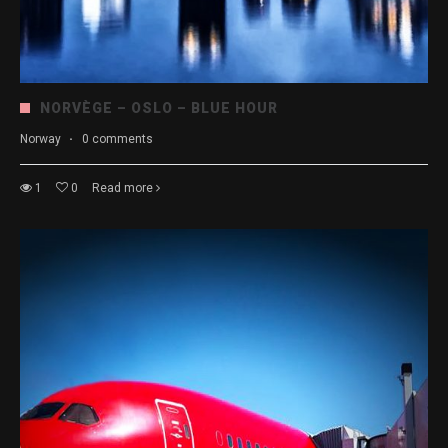
NORVÈGE – OSLO – BLUE HOUR
Norway
·
0 comments
1
0
Read more