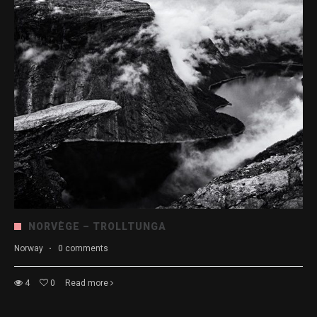
NORVÈGE – TROLLTUNGA
Norway
·
0 comments
4
0
Read more