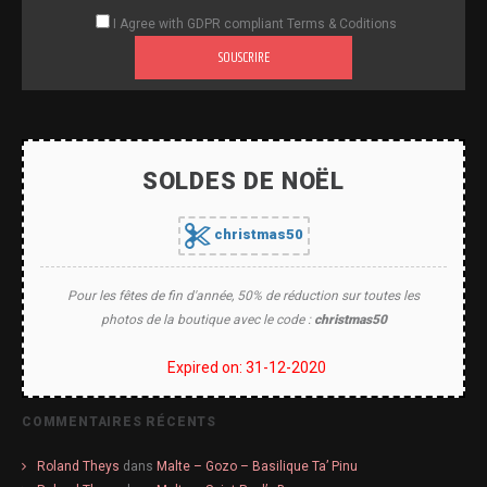
I Agree with GDPR compliant Terms & Coditions
SOUSCRIRE
SOLDES DE NOËL
christmas50
Pour les fêtes de fin d'année, 50% de réduction sur toutes les
photos de la boutique avec le code :
christmas50
Expired on: 31-12-2020
COMMENTAIRES RÉCENTS
Roland Theys
dans
Malte – Gozo – Basilique Ta’ Pinu