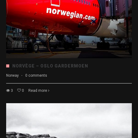
NORVÈGE – OSLO GARDERMOEN
Norway
·
0 comments
3
0
Read more