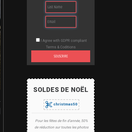
I Agree with GDPR compliant
Terms & Coditions
SOUSCRIRE
SOLDES DE NOËL
christmas50
Pour les fêtes de fin d'année, 50%
de réduction sur toutes les photos