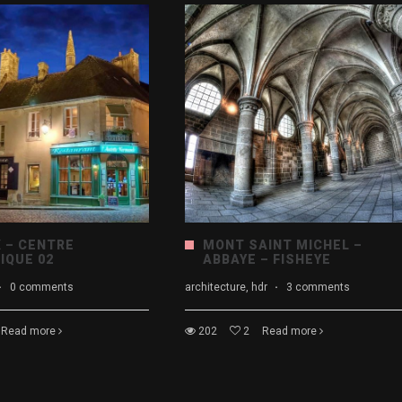
 – CENTRE
MONT SAINT MICHEL –
IQUE 02
ABBAYE – FISHEYE
·
0 comments
architecture, hdr
·
3 comments
Read more
202
2
Read more