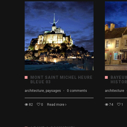
MONT SAINT MICHEL HEURE
BAYEUX
BLEUE 03
HISTOR
architecture, paysages
·
0 comments
architecture
82
0
Read more
74
1