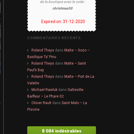
de la boutique avec le code :
christmas50
Expired on: 31-12-2020
COMMENTAIRES RÉCENTS
Roland Theys
dans
Malte – Gozo –
Basilique Ta’ Pinu
Roland Theys
dans
Malte – Saint
Paul’s Bay
Roland Theys
dans
Malte – Port de La
Valette
Michael Rawluk
dans
Gatteville-
Barfleur – Le Phare 02
Olivier Rault
dans
Saint Malo – La
Piscine
8 084 indésirables