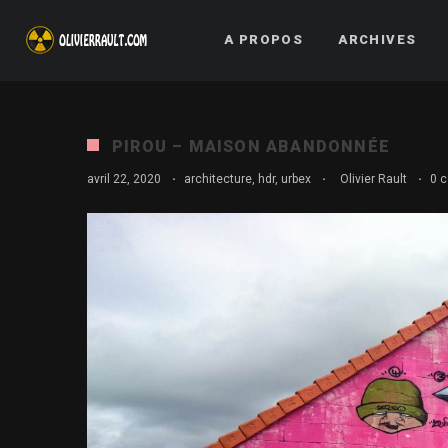
A PROPOS
ARCHIVES
PIROU – MAISON ABANDONNÉE
avril 22, 2020
·
architecture
,
hdr
,
urbex
·
Olivier Rault
·
0 