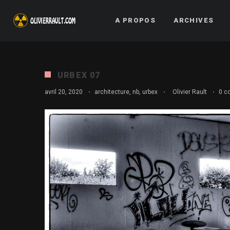
A PROPOS
ARCHIVES
URBEX 07
avril 20, 2020
·
architecture
,
nb
,
urbex
·
Olivier Rault
·
0 c