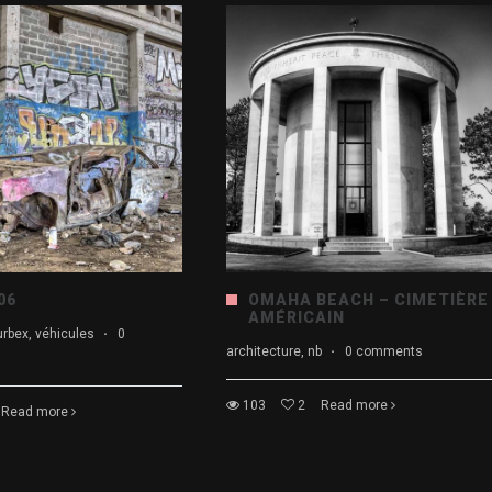
06
OMAHA BEACH – CIMETIÈRE
AMÉRICAIN
 urbex, véhicules
·
0
architecture, nb
·
0 comments
103
2
Read more
Read more