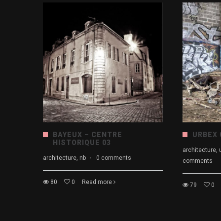
BAYEUX – CENTRE
URBEX 
HISTORIQUE 03
architecture,
architecture, nb
·
0 comments
comments
80
0
Read more
79
0