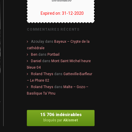
christmas50
Expired on: 31-12-2020
COMMENTAIRES RÉCENTS
Azoulay
dans
Bayeux – Crypte de la
cathédrale
Ben
dans
Portbail
Daniel
dans
Mont Saint Michel heure
bleue 04
Roland Theys
dans
Gatteville-Barfleur
– Le Phare 02
Roland Theys
dans
Malte – Gozo –
Basilique Ta’ Pinu
15 706 indésirables
bloqués par
Akismet