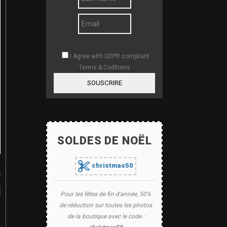
I Agree with GDPR compliant
Terms & Coditions
SOUSCRIRE
SOLDES DE NOËL
christmas50
Pour les fêtes de fin d'année, 50%
de réduction sur toutes les photos
de la boutique avec le code :